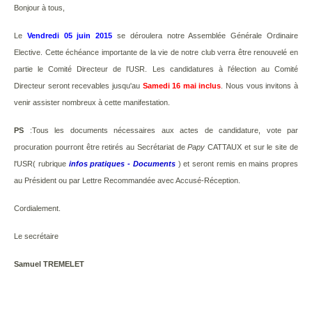
Bonjour à tous,
Le
Vendredi 05 juin 2015
se déroulera notre Assemblée Générale Ordinaire
Elective.
Cette échéance importante de la vie de notre club verra être renouvelé en
partie le
Comité Directeur de l'USR.
Les candidatures à l'élection au Comité
Directeur seront recevables
jusqu'au
Samedi 16 mai inclus
.
Nous vous invitons à
venir assister nombreux à cette manifestation.
PS
:Tous les documents nécessaires aux actes de candidature, vote par
procuration pourront être retirés
au Secrétariat
de
Papy
CATTAUX et sur le site de
l'USR
( rubrique
infos pratiques - Documents
)
et seront remis en mains propres
au Président
ou par Lettre Recommandée avec Accusé-Réception.
Cordialement.
Le secrétaire
Samuel TREMELET