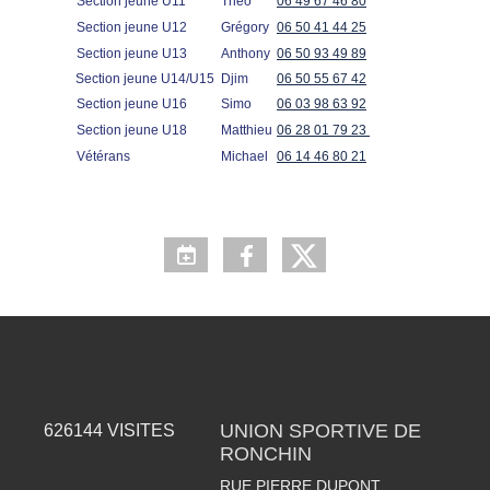
Section jeune U11
Théo
06 49 67 46 80
Section jeune U12
Grégory
06 50 41 44 25
Section jeune U13
Anthony
06 50 93 49 89
Section jeune U14/U15
Djim
06 50 55 67 42
Section jeune U16
Simo
06 03 98 63 92
Section jeune U18
Matthieu
06 28 01 79 23
Vétérans
Michael
06 14 46 80 21
UNION SPORTIVE DE
626144
VISITES
RONCHIN
RUE PIERRE DUPONT