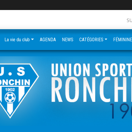
S
La vie du club
AGENDA
NEWS
CATÉGORIES
FÉMININ