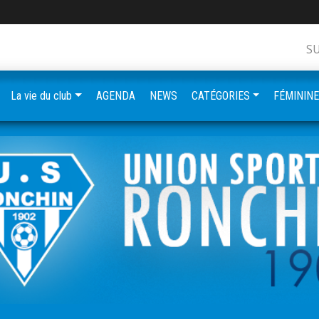
S
La vie du club
AGENDA
NEWS
CATÉGORIES
FÉMININ