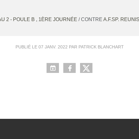
U 2 - POULE B , 1ÈRE JOURNÉE
/ CONTRE
A.F.SP. REUN
PUBLIÉ LE
07 JANV. 2022
PAR PATRICK BLANCHART