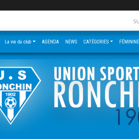
S
La vie du club
AGENDA
NEWS
CATÉGORIES
FÉMININ