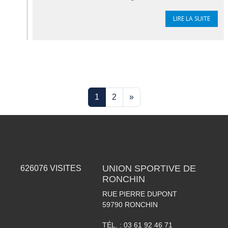
LIRE LA SUITE
1
2
»
UNION SPORTIVE DE
626076
VISITES
RONCHIN
RUE PIERRE DUPONT
59790
RONCHIN
TÉL. :
03 61 92 46 71