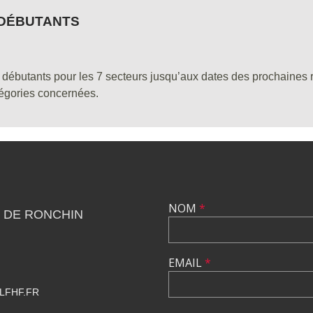
DÉBUTANTS
débutants pour les 7 secteurs jusqu’aux dates des prochaine
atégories concernées.
NOM
*
 DE RONCHIN
EMAIL
*
LFHF.FR