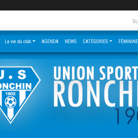
S
La vie du club
AGENDA
NEWS
CATÉGORIES
FÉMININ