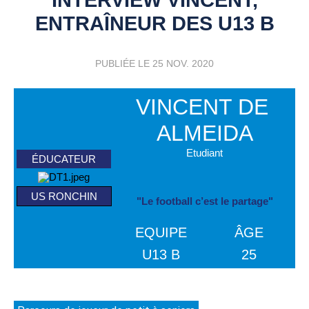
ENTRAÎNEUR DES U13 B
PUBLIÉE LE
25 NOV. 2020
VINCENT DE 
ALMEIDA
Etudiant
ÉDUCATEUR
US RONCHIN
"Le football c’est le partage"
EQUIPE
ÂGE
U13 B
25