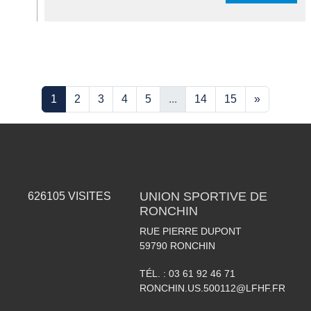
1
2
3
4
5
...
14
15
»
UNION SPORTIVE DE
626105
VISITES
RONCHIN
RUE PIERRE DUPONT
59790
RONCHIN
TÉL. :
03 61 92 46 71
RONCHIN.US.500112@LFHF.FR