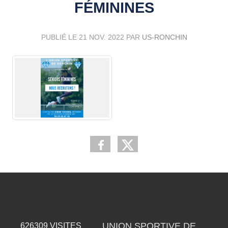
FÉMININES
PUBLIÉ LE
21 NOV. 2022
PAR
US-RONCHIN
UNION SPORTIVE DE
626309
VISITES