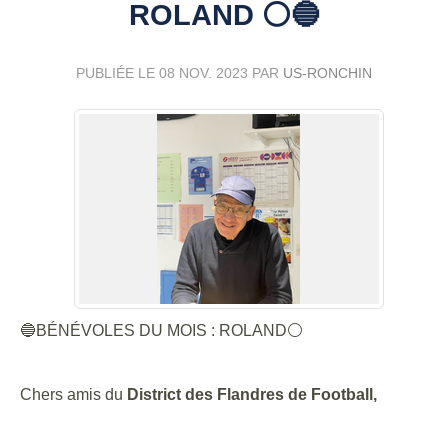
ROLAND ⚪️🔵
PUBLIÉE LE
08 NOV. 2023
PAR
US-RONCHIN
🔵BÉNÉVOLES DU MOIS : ROLAND⚪️
Chers amis du
District des Flandres de Football,