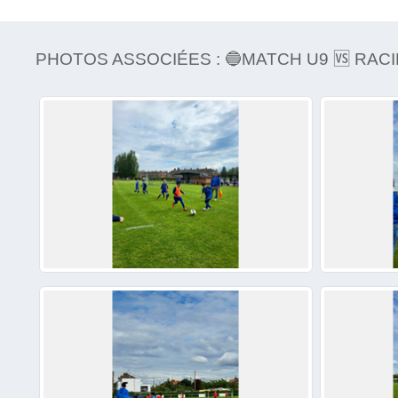
PHOTOS ASSOCIÉES : 🔵MATCH U9 🆚️ RAC