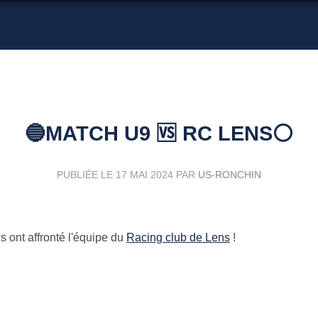
🔵MATCH U9 🆚️ RC LENS⚪
PUBLIÉE LE
17 MAI 2024
PAR
US-RONCHIN
ls ont affronté l'équipe du
Racing club de Lens
!