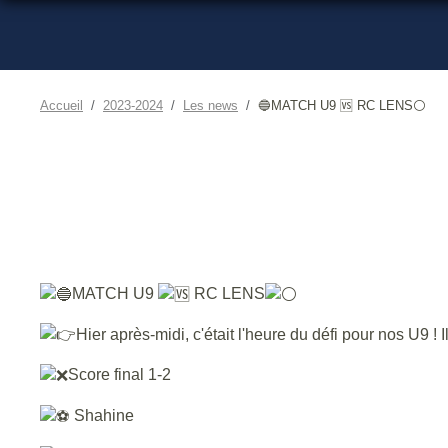
Accueil
2023-2024
Les news
🔵MATCH U9 🆚️ RC LENS⚪
MATCH U9
RC LENS
Hier après-midi, c'était l'heure du défi pour nos U9 ! I
Score final 1-2
Shahine