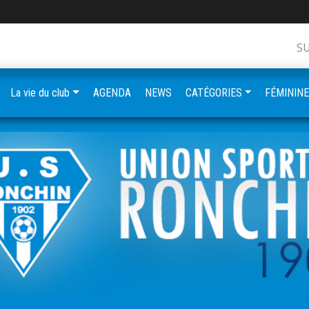
S
La vie du club
AGENDA
NEWS
CATÉGORIES
FÉMININ