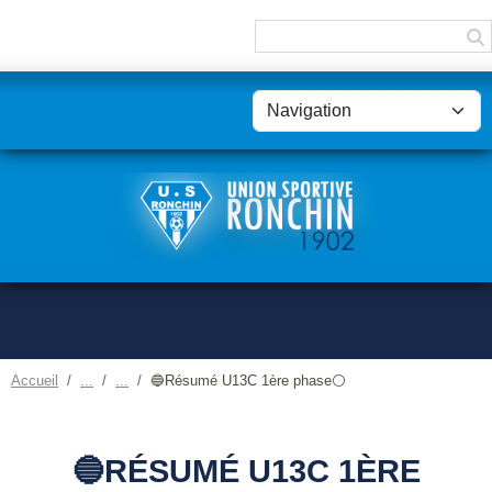
Panneau de gestion des cookies
Accueil
🔵Résumé U13C 1ère phase⚪
🔵RÉSUMÉ U13C 1ÈRE