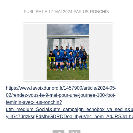
PUBLIÉE LE
17 MAI 2024
PAR
US-RONCHIN
https://www.lavoixdunord.fr/1457900/article/2024-05-
02/rendez-vous-le-9-mai-pour-une-journee-100-foot-
feminin-avec-l-us-ronchin?
utm_medium=Social&utm_campaign=echobox_va_secli
yHGc73rlzksqFdMbrGDRDDeaHbyuVec_aem_AdJRSJcLhU