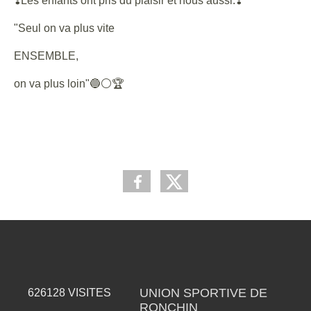
❣️Les enfants ont pris du plaisir et nous aussi.❣️
"Seul on va plus vite
ENSEMBLE,
on va plus loin"🔵⚪️🏆
UNION SPORTIVE DE
626128
VISITES
RONCHIN