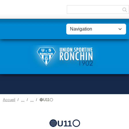
Panneau de gestion des cookies
Accueil
🔵U11⚪
🔵U11⚪