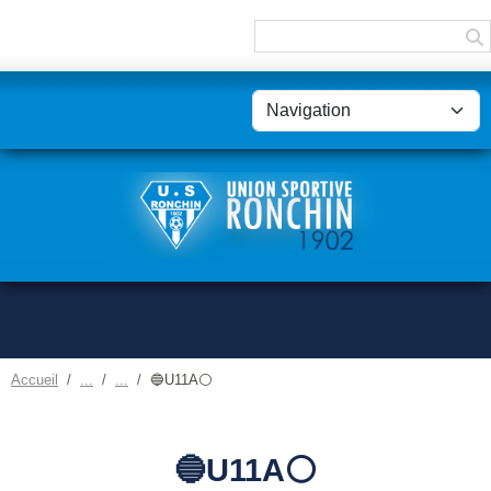
Panneau de gestion des cookies
Accueil
🔵U11A⚪
🔵U11A⚪