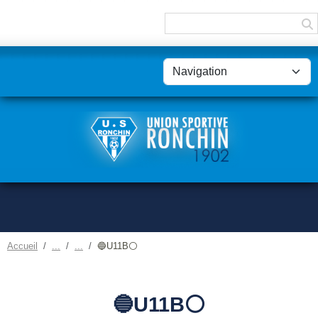
Panneau de gestion des cookies
Accueil
🔵U11B⚪
🔵U11B⚪