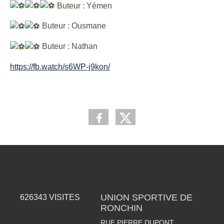
Buteur : Yémen
Buteur : Ousmane
Buteur : Nathan
https://fb.watch/s6WP-j9kon/
UNION SPORTIVE DE
626343
VISITES
RONCHIN
RUE PIERRE DUPONT