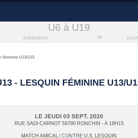
U6 à U19
ÉVÈNEMENTS
ÉQUI
n féminine U13/U15
U13 - LESQUIN FÉMININE U13/U1
LE
JEUDI
03
SEPT.
2020
RUE SADI CARNOT
59790
RONCHIN
- À 18H15
MATCH AMICAL
/ CONTRE
U.S. LESQUIN