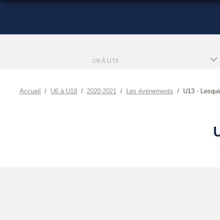
U6 À U19
Accueil
U6 à U19
2020-2021
Les évènements
U13 - Lesqui