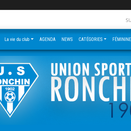
S
La vie du club
AGENDA
NEWS
CATÉGORIES
FÉMININ