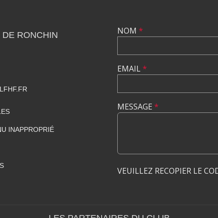
NOM
*
 DE RONCHIN
EMAIL
*
LFHF.FR
MESSAGE
*
LES
U INAPPROPRIÉ
S
VEUILLEZ RECOPIER LE CO
LES PARTENAIRES DU CLUB