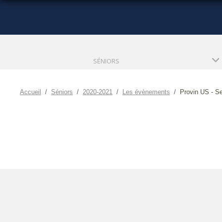
SÉNIORS
Accueil
Séniors
2020-2021
Les évènements
Provin US - S