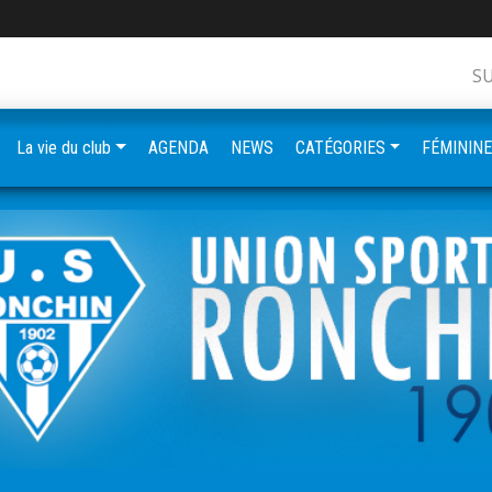
S
La vie du club
AGENDA
NEWS
CATÉGORIES
FÉMININ