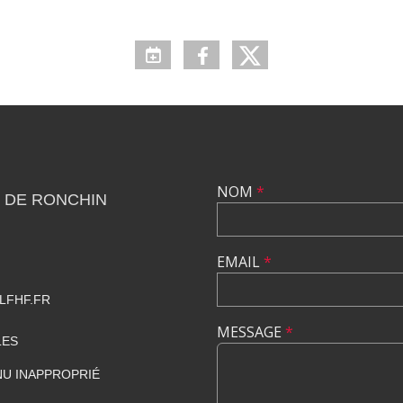
NOM
*
 DE RONCHIN
EMAIL
*
LFHF.FR
MESSAGE
*
LES
U INAPPROPRIÉ