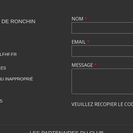
NOM
*
 DE RONCHIN
EMAIL
*
LFHF.FR
MESSAGE
*
LES
U INAPPROPRIÉ
S
VEUILLEZ RECOPIER LE CO
LES PARTENAIRES DU CLUB