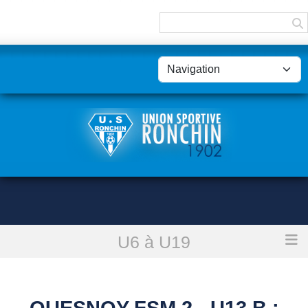
Panneau de gestion des cookies
U6 à U19
Accueil
Quesnoy Fsm 2 - U13 B : forfait de l'USR
QUESNOY FSM 2 - U13 B :