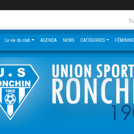
S
La vie du club
AGENDA
NEWS
CATÉGORIES
FÉMININ