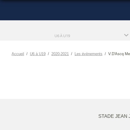
U6 À U19
Accueil
U6 à U19
2020-2021
Les évènements
V.D'Ascq Met
STADE JEAN J