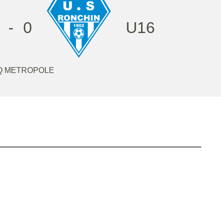
-
0
U16
Q METROPOLE