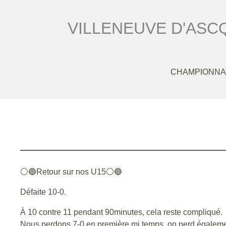
VILLENEUVE D'AS
CHAMPIONNAT
⚪🔵Retour sur nos U15⚪🔵
Défaite 10-0.
À 10 contre 11 pendant 90minutes, cela reste compliqué.
Nous perdons 7-0 en première mi temps, on perd égaleme