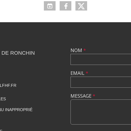
NOM
*
 DE RONCHIN
EMAIL
*
LFHF.FR
MESSAGE
*
LES
U INAPPROPRIÉ