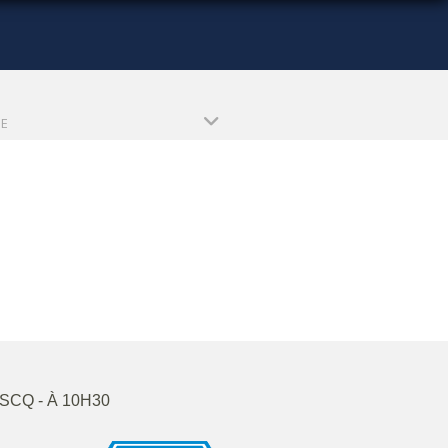
PE
ASCQ
- À 10H30