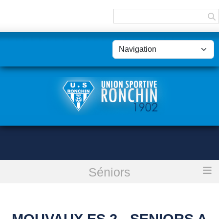
Panneau de gestion des cookies
Séniors
Accueil
Mouvaux Es 2 - Seniors A : reporté
MOUVAUX ES 2 - SENIORS A