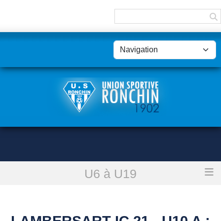
Panneau de gestion des cookies
U6 à U19
Accueil
Lambersart Ic 21 - U10 A : reporté
LAMBERSART IC 21 - U10 A :