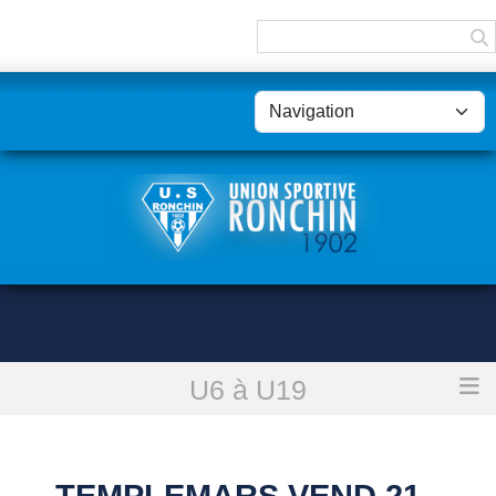
Panneau de gestion des cookies
U6 à U19
Accueil
Templemars Vend 21 - U10 B : reporté
TEMPLEMARS VEND 21 -