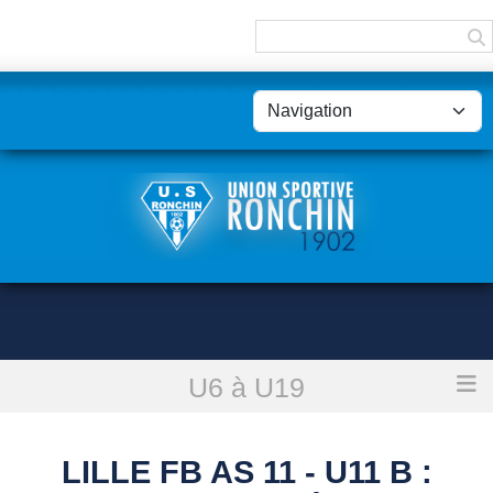
Panneau de gestion des cookies
U6 à U19
Accueil
Lille Fb As 11 - U11 B : reporté
LILLE FB AS 11 - U11 B :