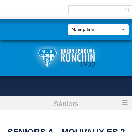
Panneau de gestion des cookies
Séniors
Accueil
Seniors A - Mouvaux Es 2 : annulé
SENIORS A - MOUVAUX ES 2