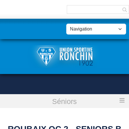
Panneau de gestion des cookies
Séniors
Accueil
Roubaix Oc 2 - Seniors B : annulé
ROUBAIX OC 2 - SENIORS B