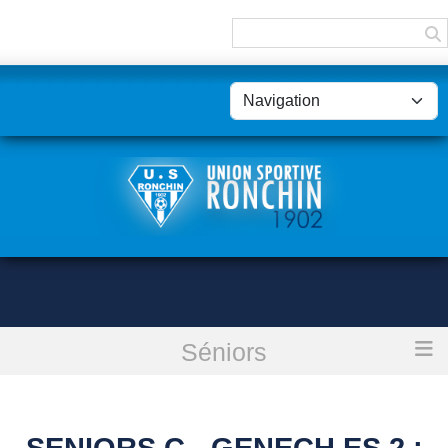
Panneau de gestion des cookies
Séniors
Accueil
Seniors C - Genech Es 2 : annulé
SENIORS C - GENECH ES 2 :