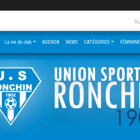
S
La vie du club
AGENDA
NEWS
CATÉGORIES
FÉMININ