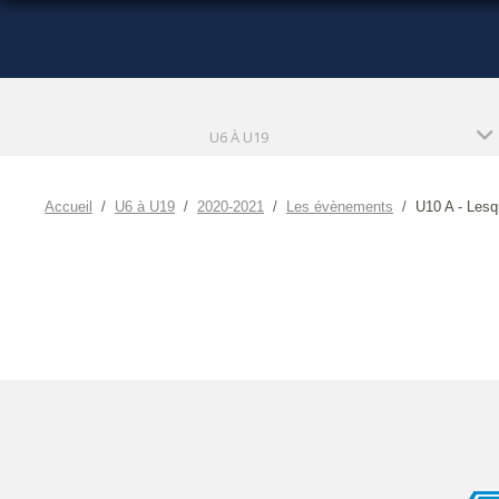
U6 À U19
Accueil
U6 à U19
2020-2021
Les évènements
U10 A - Lesq