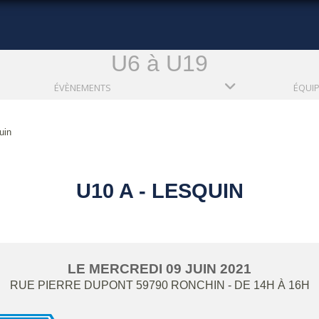
U6 à U19
ÉVÈNEMENTS
ÉQUI
uin
U10 A - LESQUIN
LE
MERCREDI
09
JUIN
2021
RUE PIERRE DUPONT
59790
RONCHIN
- DE 14H À 16H