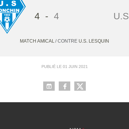
4
-
4
U.S
MATCH AMICAL
/ CONTRE
U.S. LESQUIN
PUBLIÉ LE
01 JUIN 2021