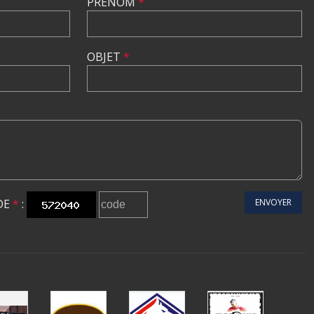
PRÉNOM
*
OBJET
*
DE
*
:
ENVOYER