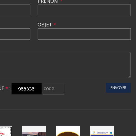
PRÉNOM
*
OBJET
*
DE
*
:
ENVOYER