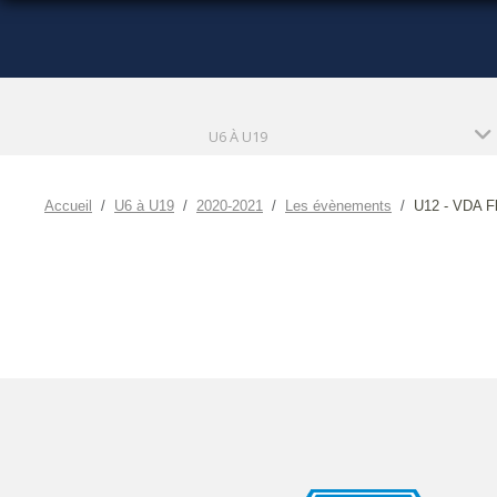
U6 À U19
Accueil
U6 à U19
2020-2021
Les évènements
U12 - VDA F