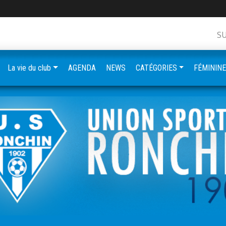
S
La vie du club
AGENDA
NEWS
CATÉGORIES
FÉMININ