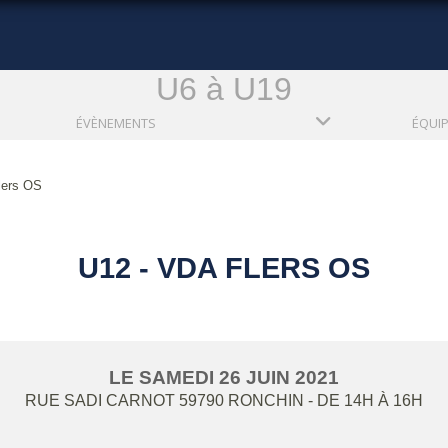
U6 à U19
ÉVÈNEMENTS
ÉQUI
lers OS
U12 - VDA FLERS OS
LE
SAMEDI
26
JUIN
2021
RUE SADI CARNOT
59790
RONCHIN
- DE 14H À 16H