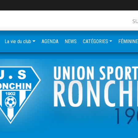
S
La vie du club
AGENDA
NEWS
CATÉGORIES
FÉMININ