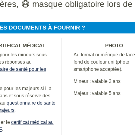
ères, 😷 masque obligatoire lors de
ES DOCUMENTS À FOURNIR ?
RTIFICAT MÉDICAL
PHOTO
 pour les mineurs sous
Au format numérique de face
es réponses au
fond de couleur uni (photo
aire de santé pour les
smartphone acceptée).
Mineur : valable 2 ans
e pour les majeurs si il a
Majeur : valable 5 ans
 ans et sous réserve des
 au
questionnaire de santé
majeurs
.
er le
certificat médical au
F
.