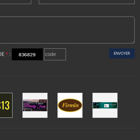
DE
*
:
ENVOYER