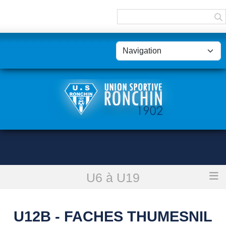
Panneau de gestion des cookies
U6 à U19
Accueil
U12B - Faches Thumesnil Fc 1
U12B - FACHES THUMESNIL