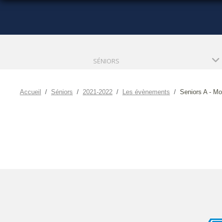
SÉNIORS
Accueil
Séniors
2021-2022
Les évènements
Seniors A - M