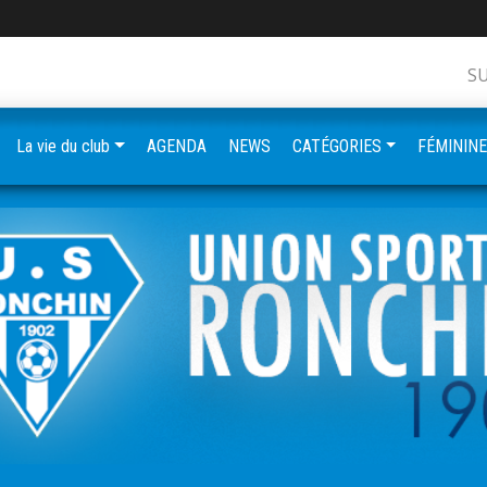
S
La vie du club
AGENDA
NEWS
CATÉGORIES
FÉMININ