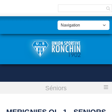
Panneau de gestion des cookies
Séniors
Accueil
MERIGNIES OL. 1 - SENIORS B
MERIGNIES OL. 1 - SENIORS