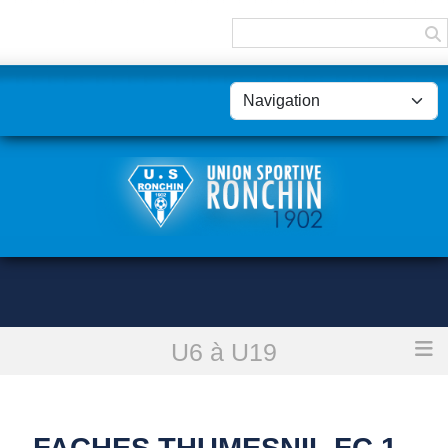
Panneau de gestion des cookies
U6 à U19
Accueil
Faches Thumesnil Fc 1 - U12B : reporté
FACHES THUMESNIL FC 1 -