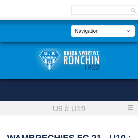
Panneau de gestion des cookies
U6 à U19
Accueil
Wambrechies Fc 21 - U10 : reporté
WAMBRECHIES FC 21 - U10 :