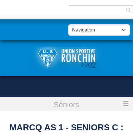
Panneau de gestion des cookies
Séniors
Accueil
Marcq As 1 - Seniors C : reporté
MARCQ AS 1 - SENIORS C :