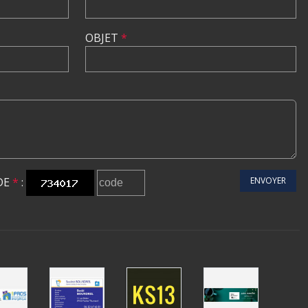
OBJET
*
DE
*
:
ENVOYER