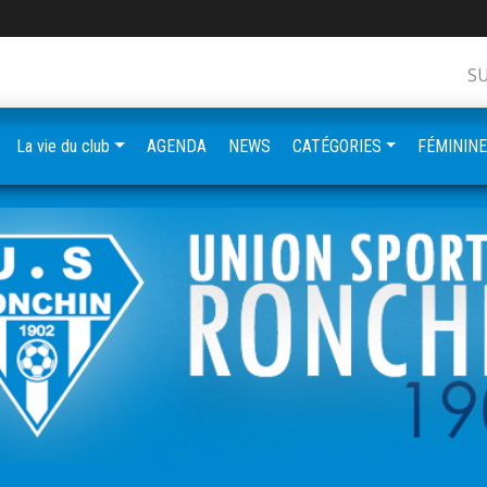
S
La vie du club
AGENDA
NEWS
CATÉGORIES
FÉMININ