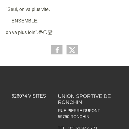
"Seul, on va plus vite.
ENSEMBLE,
on va plus loin".🔵⚪🏆
UNION SPORTIVE DE
626074
VISITES
RONCHIN
RUE PIERRE DUPONT
59790
RONCHIN
TÉL. :
03 61 92 46 71