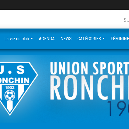
S
La vie du club
AGENDA
NEWS
CATÉGORIES
FÉMININ