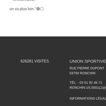
on va plus loin."🔵⚪
UNION SPORTIVE
626281
VISITES
RUE PIERRE DUPONT
59790
RONCHIN
TÉL. :
03 61 92 46 71
RONCHIN.US.500112@
INFORMATIONS LÉGA