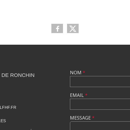
NOM
*
 DE RONCHIN
EMAIL
*
LFHF.FR
MESSAGE
*
LES