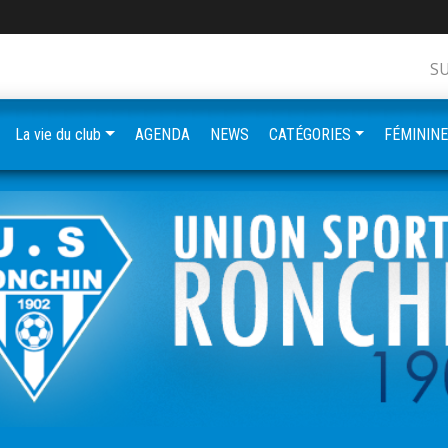
S
La vie du club
AGENDA
NEWS
CATÉGORIES
FÉMININ