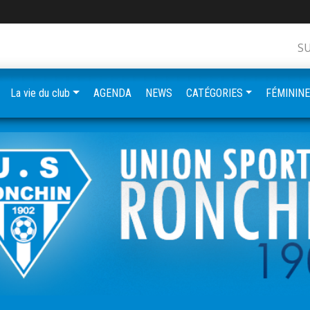
S
La vie du club
AGENDA
NEWS
CATÉGORIES
FÉMININ