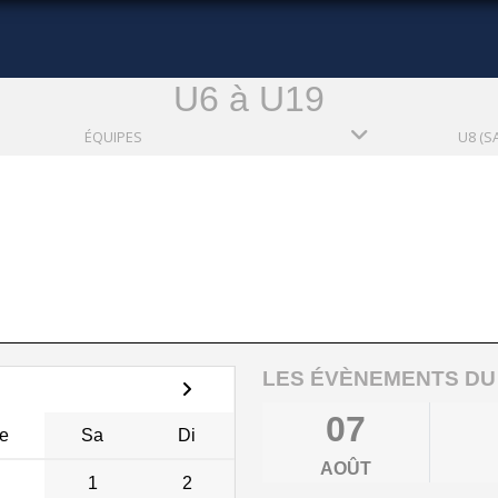
U6 à U19
ÉQUIPES
U8 (S
LES ÉVÈNEMENTS DU
07
e
Sa
Di
AOÛT
1
2