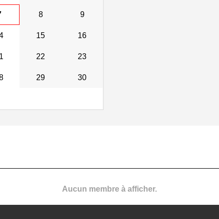
7
8
9
4
15
16
1
22
23
8
29
30
Aucun membre à afficher.