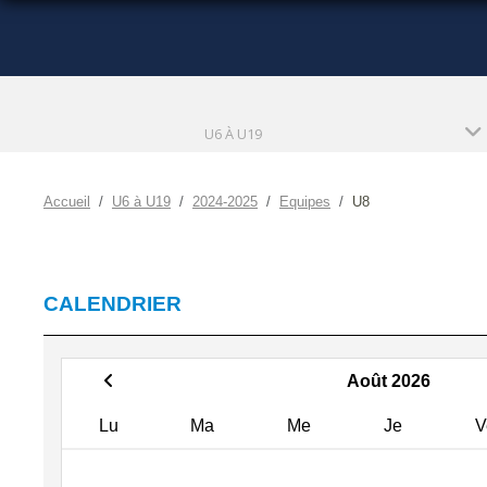
U6 À U19
Accueil
U6 à U19
2024-2025
Equipes
U8
CALENDRIER
Août 2026
Lu
Ma
Me
Je
V