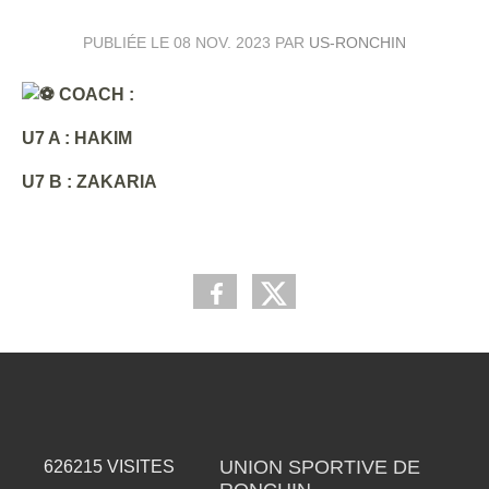
PUBLIÉE LE
08 NOV. 2023
PAR
US-RONCHIN
COACH :
U7 A : HAKIM
U7 B : ZAKARIA
UNION SPORTIVE DE
626215
VISITES