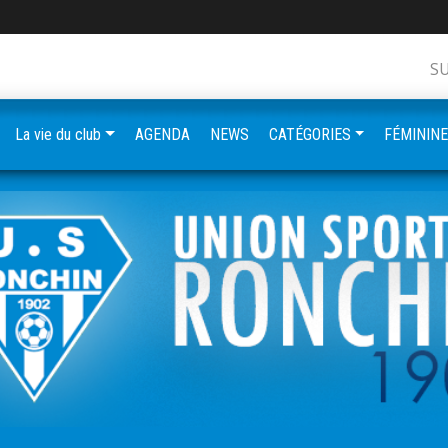
S
La vie du club
AGENDA
NEWS
CATÉGORIES
FÉMININ