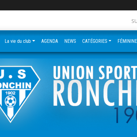
S
La vie du club
AGENDA
NEWS
CATÉGORIES
FÉMININ