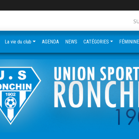
S
La vie du club
AGENDA
NEWS
CATÉGORIES
FÉMININ