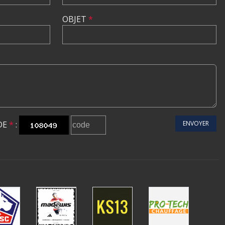
OBJET
*
DE
*
:
ENVOYER