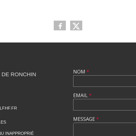
NOM
*
 DE RONCHIN
EMAIL
*
LFHF.FR
MESSAGE
*
LES
U INAPPROPRIÉ