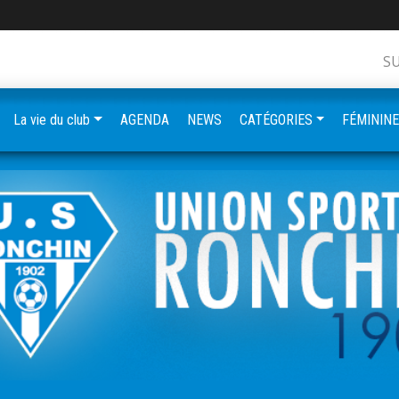
S
La vie du club
AGENDA
NEWS
CATÉGORIES
FÉMININ