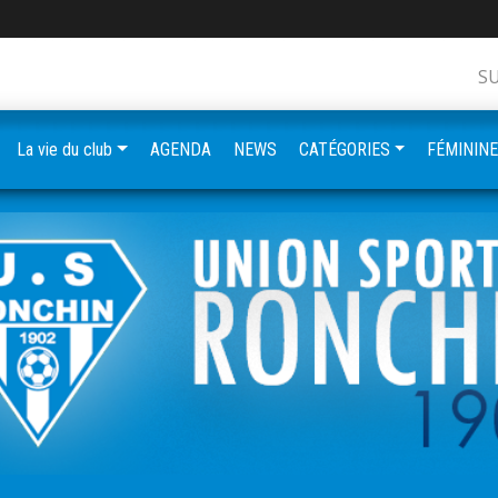
S
La vie du club
AGENDA
NEWS
CATÉGORIES
FÉMININ