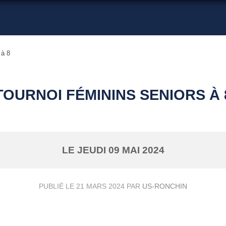
 à 8
TOURNOI FÉMININS SENIORS À 
LE
JEUDI
09
MAI
2024
PUBLIÉ LE
21 MARS 2024
PAR
US-RONCHIN